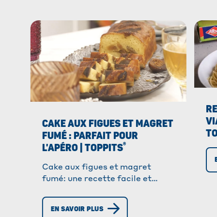
RE
VI
CAKE AUX FIGUES ET MAGRET
TO
FUMÉ : PARFAIT POUR
®
L'APÉRO | TOPPITS
Cake aux figues et magret
fumé: une recette facile et
savoureuse à faire découvrir à
vos convives.
EN SAVOIR PLUS