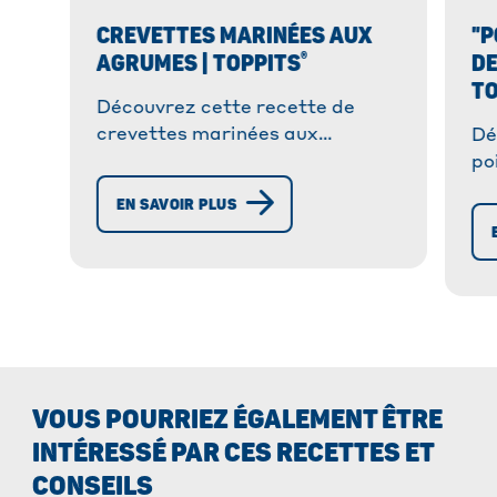
CREVETTES MARINÉES AUX
"P
®
AGRUMES | TOPPITS
DE
TO
Découvrez cette recette de
crevettes marinées aux
Dé
agrumes : facile, savoureuse et
po
parfaite pour impressionner vos
ép
EN SAVOIR PLUS
invités !
fa
le
VOUS POURRIEZ ÉGALEMENT ÊTRE
INTÉRESSÉ PAR CES RECETTES ET
CONSEILS