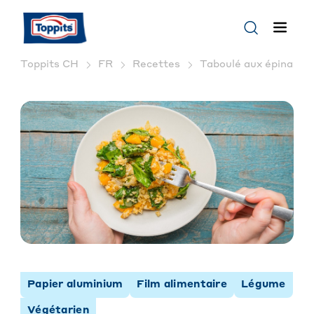
Toppits CH
FR
Recettes
Taboulé aux épinards e
Papier aluminium
Film alimentaire
Légume
Végétarien