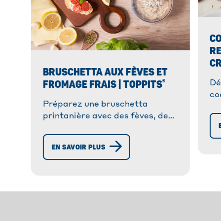
CO
RE
CR
BRUSCHETTA AUX FÈVES ET
®
FROMAGE FRAIS | TOPPITS
Dé
co
Préparez une bruschetta
cr
printanière avec des fèves, des
ré
petits pois et du fromage frais
ag
sur du pain grillé. Une entrée
un
EN SAVOIR PLUS
légère et savoureuse.
sa