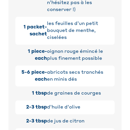
n’hésitez pas à les
conserver !)
les feuilles d’un petit
1
packet-
bouquet de menthe,
sachet
ciselées
1
piece-
oignon rouge émincé le
each
plus finement possible
5-6
piece-
abricots secs tranchés
each
en minis dés
1
tbsp
de graines de courges
2-3
tbsp
d’huile d’olive
2-3
tbsp
de jus de citron