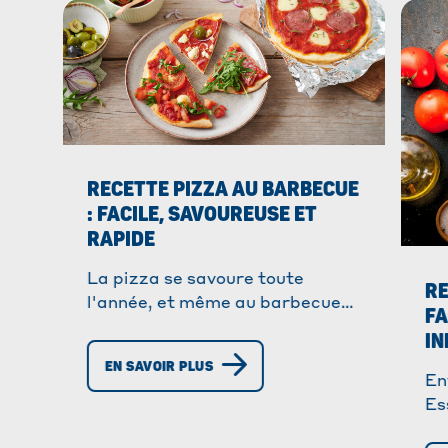
RECETTE PIZZA AU BARBECUE
: FACILE, SAVOUREUSE ET
RAPIDE
La pizza se savoure toute
RE
l'année, et même au barbecue
FA
en été ! Pas besoin de levure ni
IN
de temps de repos pour la pâte,
EN SAVOIR PLUS
idéale pour une cuisson rapide
En
sur le grill. Une pizza
Es
gourmande, prête en un rien de
la