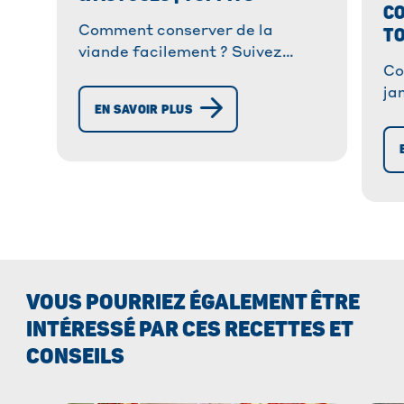
CO
TO
Comment conserver de la
viande facilement ? Suivez
Co
notre guide complet pour
ja
conserver vos viandes plus
EN SAVOIR PLUS
no
longtemps au réfrigérateur.
co
l'
VOUS POURRIEZ ÉGALEMENT ÊTRE
INTÉRESSÉ PAR CES RECETTES ET
CONSEILS