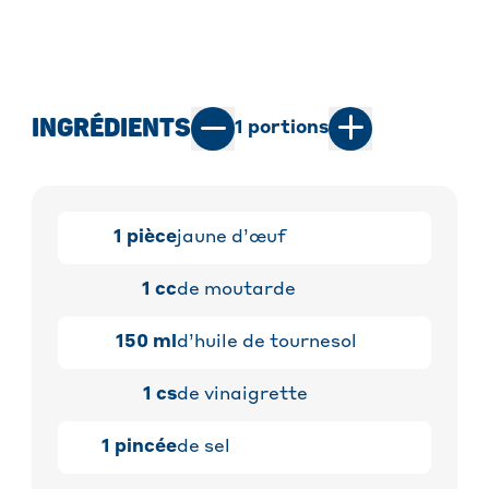
INGRÉDIENTS
1
portions
1
pièce
jaune d’œuf
1
cc
de moutarde
150
ml
d’huile de tournesol
1
cs
de vinaigrette
1
pincée
de sel