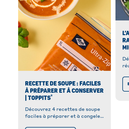
L’
RA
MI
Dé
ré
va
To
RECETTE DE SOUPE : FACILES
sa
À PRÉPARER ET À CONSERVER
ad
®
| TOPPITS
Découvrez 4 recettes de soupe
faciles à préparer et à congeler
! Astuces pour une conservation