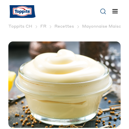
Toppits CH
FR
Recettes
Mayonnaise Maison : F