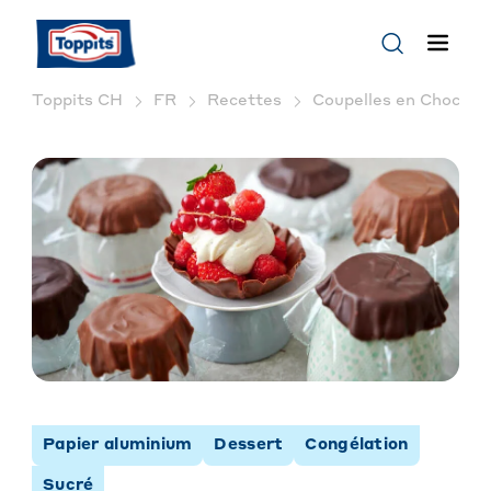
Toppits CH
FR
Recettes
Coupelles en Chocolat
Papier aluminium
Dessert
Congélation
Sucré