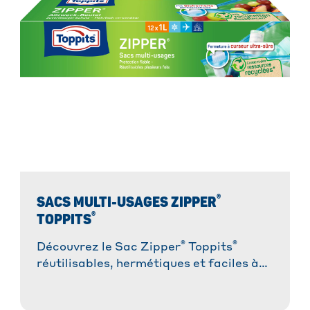
®
SACS MULTI-USAGES ZIPPER
®
TOPPITS
®
®
Découvrez le Sac Zipper
Toppits
réutilisables, hermétiques et faciles à
ouvrir, la solution la plus pratique pour
congeler, conserver et transporter !