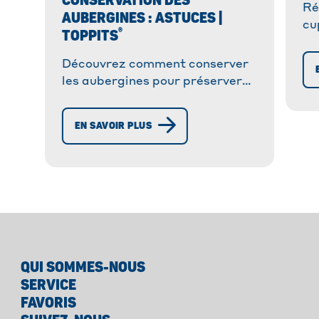
CONSERVATION DES
Ré
AUBERGINES : ASTUCES |
cu
®
TOPPITS
or
on
Découvrez comment conserver
les aubergines pour préserver
leur fraîcheur et vitamines.
Astuces pour une conservation
EN SAVOIR PLUS
optimale à court, moyen et long
terme.
QUI SOMMES-NOUS
SERVICE
FAVORIS