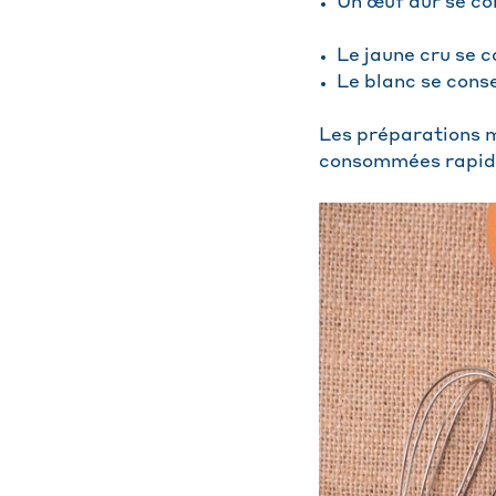
Un œuf dur se con
Le jaune cru se c
Le blanc se conse
Les préparations m
consommées rapide