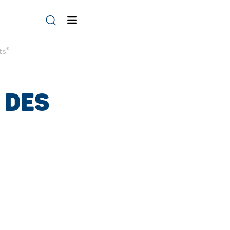
®
ts
 DES