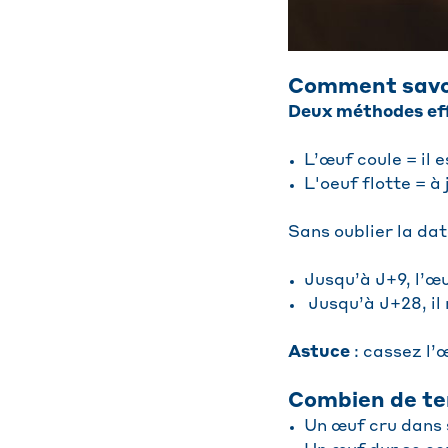
Comment savoir
Deux méthodes ef
L’œuf coule = il e
L'oeuf flotte = à 
Sans oublier la da
Jusqu’à J+9, l’œu
Jusqu’à J+28, il
Astuce
: cassez l’
Combien de te
Un œuf cru dans s