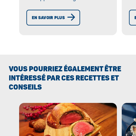
aliments contre la formation du
Ra
givre. Simples à utiliser !
fa
EN SAVOIR PLUS
fr
Gl
VOUS POURRIEZ ÉGALEMENT ÊTRE
INTÉRESSÉ PAR CES RECETTES ET
CONSEILS