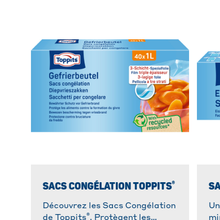
®
SACS CONGÉLATION TOPPITS
SA
Découvrez les Sacs Congélation
Un
®
de Toppits
. Protègent les
mi