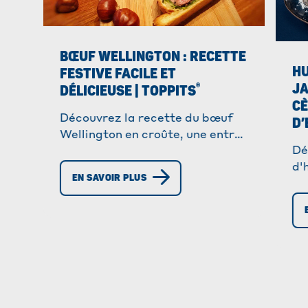
BŒUF WELLINGTON : RECETTE
HU
FESTIVE FACILE ET
JA
®
DÉLICIEUSE | TOPPITS
CÈ
Découvrez la recette du bœuf
D’
Wellington en croûte, une entrée
Dé
festive, avec un mélange de
d'
champignons, pâte feuilletée et
EN SAVOIR PLUS
Ba
viande tendre. Parfaite pour
Pa
toutes les occasions !
inv