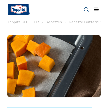
Toppits CH
FR
Recettes
Recette Butternut Far