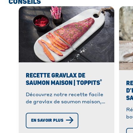
CONSEILS
RECETTE GRAVLAX DE
®
SAUMON MAISON | TOPPITS
RE
D'
Découvrez notre recette facile
SA
de gravlax de saumon maison,
mariné au jus de betterave.
Ré
Simple à préparer, avec un goût
bo
EN SAVOIR PLUS
authentique. Parfait pour
Un
l'apéritif !
ré