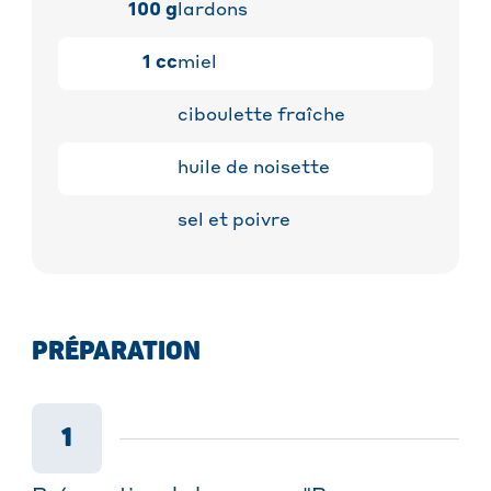
100
g
lardons
1
cc
miel
ciboulette fraîche
huile de noisette
sel et poivre
PRÉPARATION
1