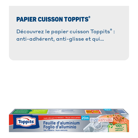
®
PAPIER CUISSON TOPPITS
®
Découvrez le papier cuisson Toppits
:
anti-adhérent, anti-glisse et qui
absorbe les graisses. Idéal pour des
plats réussis sans tracas et une cuisson
saine.