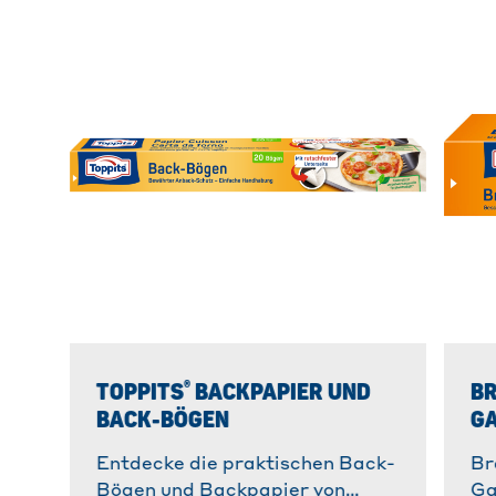
®
TOPPITS
BACKPAPIER UND
BR
BACK-BÖGEN
GA
Entdecke die praktischen Back-
Br
Bögen und Backpapier von
Ga