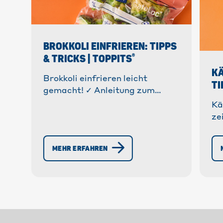
BROKKOLI EINFRIEREN: TIPPS
®
& TRICKS | TOPPITS
KÄ
Brokkoli einfrieren leicht
TI
gemacht! ✓ Anleitung zum
Blanchieren & Einfrieren. ✓
Kä
Vitamine erhalten ✓
ze
Lebensmittelverschwendung
Ha
reduzieren. » Mehr!
So
MEHR ERFAHREN
en