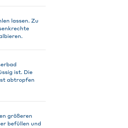
len lassen. Zu
 senkrechte
lbieren.
serbad
sig ist. Die
ost abtropfen
nen größeren
er befüllen und