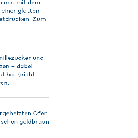
n und mit dem
 einer glatten
estdrücken. Zum
nillezucker und
zen – dabei
t hat (nicht
ren.
orgeheizten Ofen
e schön goldbraun