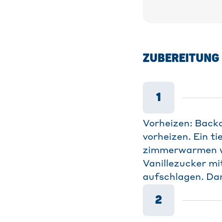
ZUBEREITUNG
1
Vorheizen: Backo
vorheizen. Ein t
zimmerwarmen we
Vanillezucker mi
aufschlagen. Da
2