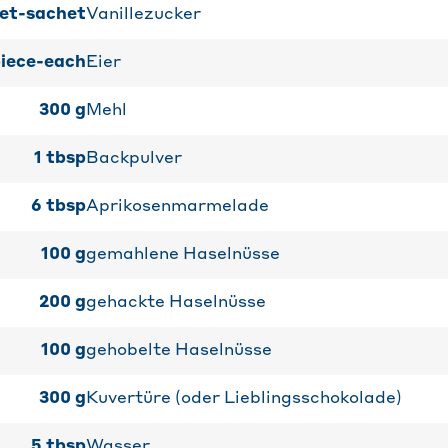
et-sachet
Vanillezucker
iece-each
Eier
300
g
Mehl
1
tbsp
Backpulver
6
tbsp
Aprikosenmarmelade
100
g
gemahlene Haselnüsse
200
g
gehackte Haselnüsse
100
g
gehobelte Haselnüsse
300
g
Kuvertüre (oder Lieblingsschokolade)
5
tbsp
Wasser