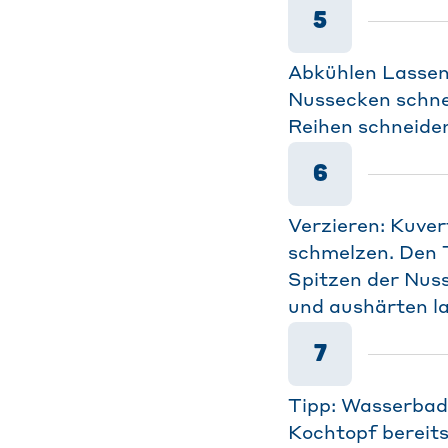
5
Abkühlen Lassen
Nussecken schne
Reihen schneiden
6
Verzieren: Kuve
schmelzen. Den T
Spitzen der Nuss
und aushärten la
7
Tipp: Wasserbad 
Kochtopf bereits