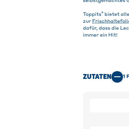
selbstgemachtes 
®
Toppits
bietet all
zur
Frischhaltefoli
dafür, dass die Le
immer ein Hit!
ZUTATEN
1
P