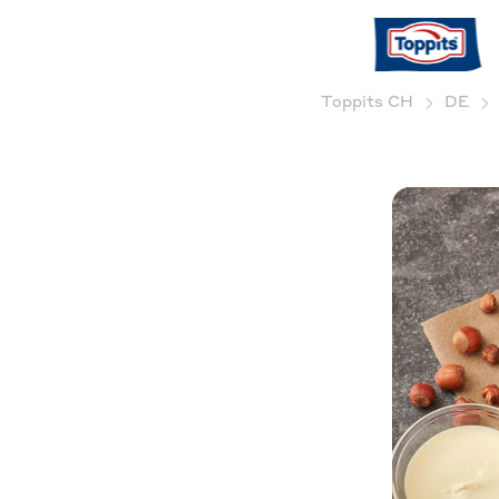
Toppits CH
DE