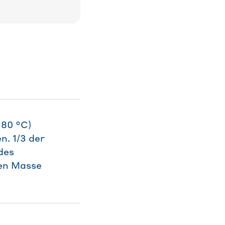
180 °C)
. 1/3 der
des
ten Masse