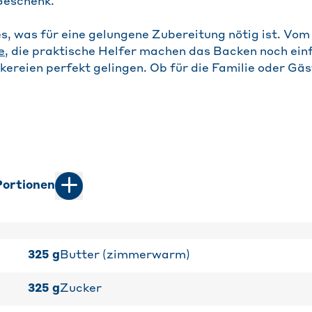
Geschenk.
es, was für eine gelungene Zubereitung nötig ist. Vo
e
, die praktische Helfer machen das Backen noch ein
ckereien perfekt gelingen. Ob für die Familie oder Gä
ortionen
325
g
Butter (zimmerwarm)
325
g
Zucker