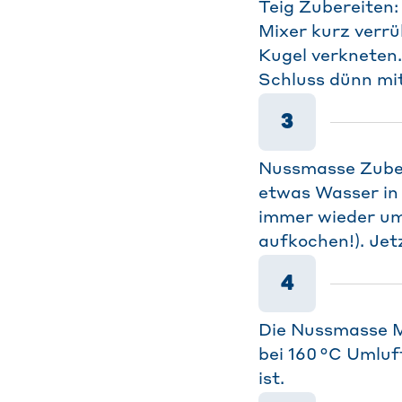
Teig Zubereiten
Mixer kurz verrü
Kugel verkneten.
Schluss dünn mi
3
Nussmasse Zubere
etwas Wasser in 
immer wieder umr
aufkochen!). Jet
4
Die Nussmasse M
bei 160 °C Umluf
ist.