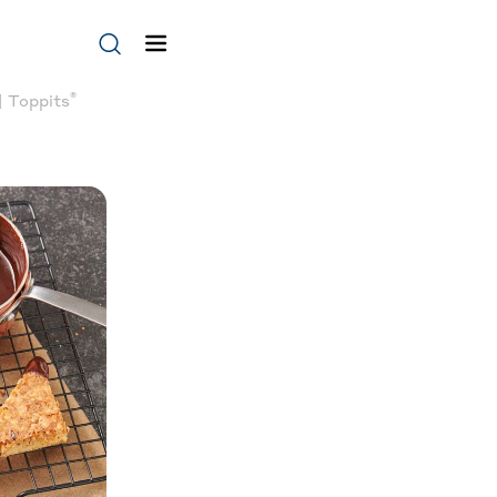
®
| Toppits