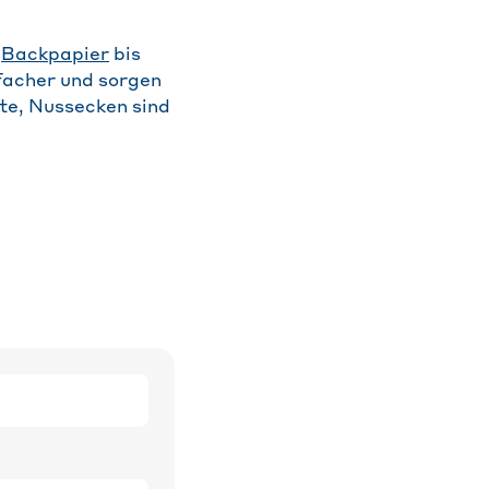
m
Backpapier
bis
facher und sorgen
ste, Nussecken sind