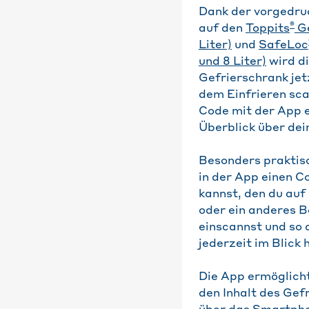
Dank der vorgedru
®
auf den
Toppits
Ge
Liter)
und
SafeLoc
und 8 Liter)
wird d
Gefrierschrank jet
dem Einfrieren sca
Code mit der App e
Überblick über dei
Besonders praktisc
in der App einen C
kannst, den du auf
oder ein anderes B
einscannst und so 
jederzeit im Blick 
Die App ermöglicht
den Inhalt des Gef