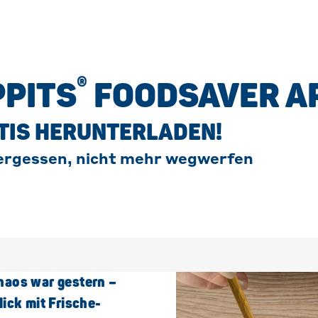
®
PPITS
FOODSAVER A
TIS HERUNTERLADEN!
ergessen, nicht mehr wegwerfen
haos war gestern –
lick mit Frische-