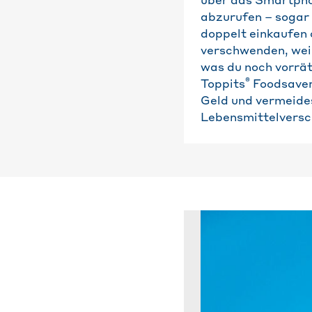
über das Smartpho
abzurufen – sogar
doppelt einkaufen
verschwenden, weil
was du noch vorrät
®
Toppits
Foodsaver
Geld und vermeide
Lebensmittelvers