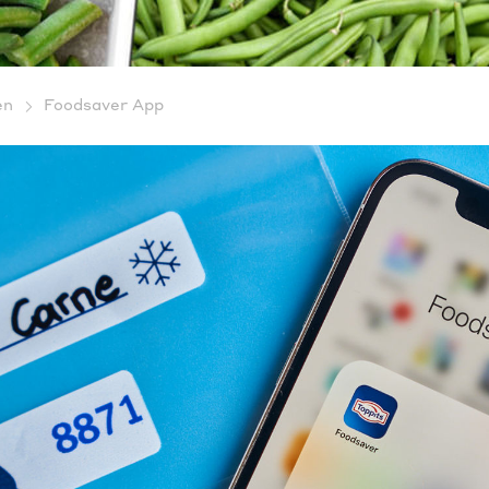
en
Foodsaver App