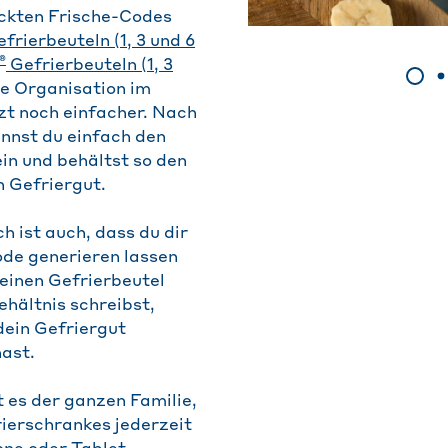
ckten Frische-Codes
frierbeuteln (1, 3 und 6
®
Gefrierbeuteln (1, 3
ie Organisation im
zt noch einfacher. Nach
nnst du einfach den
in und behältst so den
n Gefriergut.
h ist auch, dass du dir
ode generieren lassen
 einen Gefrierbeutel
ehältnis schreibst,
dein Gefriergut
hast.
 es der ganzen Familie,
rierschrankes jederzeit