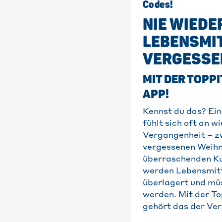
Codes!
NIE WIEDE
LEBENSMI
VERGESSE
MIT DER TOPP
APP!
Kennst du das? Ein
fühlt sich oft an wi
Vergangenheit – z
vergessenen Weih
überraschenden Kuc
werden Lebensmit
überlagert und mü
werden. Mit der To
gehört das der Ve