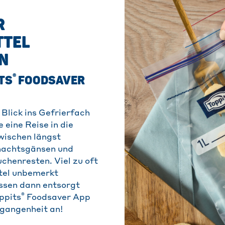
R
TTEL
N
®
ITS
FOODSAVER
 Blick ins Gefrierfach
e eine Reise in die
wischen längst
nachtsgänsen und
henresten. Viel zu oft
tel unbemerkt
ssen dann entsorgt
®
ppits
Foodsaver App
rgangenheit an!