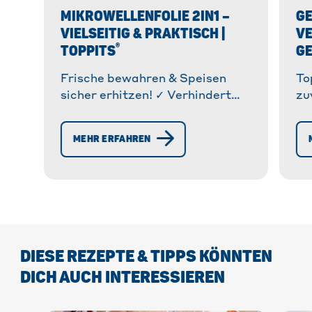
MIKROWELLENFOLIE 2IN1 –
GE
VIELSEITIG & PRAKTISCH |
VE
®
TOPPITS
GE
Frische bewahren & Speisen
To
sicher erhitzen! ✓ Verhindert
zu
Austrocknung & Spritzer ✓ Ideal
Id
für Kühlschrank & Mikrowelle »
Ge
MEHR ERFAHREN
Jetzt mehr erfahren
er
DIESE REZEPTE & TIPPS KÖNNTEN
DICH AUCH INTERESSIEREN