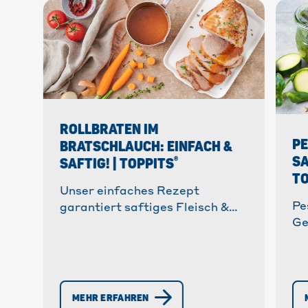
ROLLBRATEN IM
PE
BRATSCHLAUCH: EINFACH &
SA
®
SAFTIG! | TOPPITS
TO
Unser einfaches Rezept
Pe
garantiert saftiges Fleisch &
Ge
knusprige Kruste! ✓ Mit Geling-
Ei
Garantie ✓ Schritt-für-Schritt
Re
Anleitung. » Mehr erfahren!
le
Re
MEHR ERFAHREN