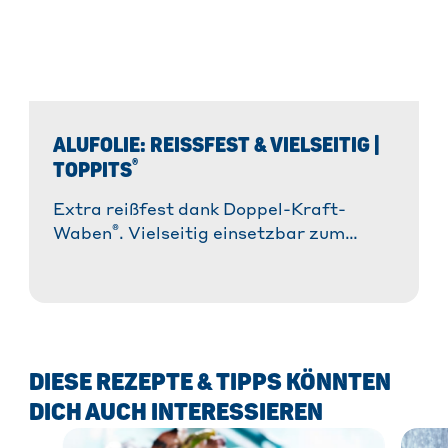
ALUFOLIE: REISSFEST & VIELSEITIG | T
®
OPPITS
Extra reißfest dank Doppel-Kraft-
®
Waben
. Vielseitig einsetzbar zum
Kochen, Grillen & mehr. ✓
Hitzebeständig ✓ 100% recycelbar. »
Jetzt entdecken!
DIESE REZEPTE & TIPPS KÖNNTEN
DICH AUCH INTERESSIEREN