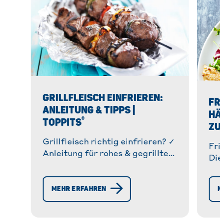
GRILLFLEISCH EINFRIEREN:
FR
ANLEITUNG & TIPPS |
H
®
TOPPITS
ZU
Grillfleisch richtig einfrieren? ✓
Fr
Anleitung für rohes & gegrilltes
Di
Fleisch ✓ Haltbarkeit ✓ Tipps &
is
Tricks ✓ Vermeidung von
au
MEHR ERFAHREN
Gefrierbrand » Mehr!
Re
kn
Dr