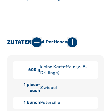
ZUTATEN
4
Portionen
kleine Kartoffeln (z. B.
600
g
Drillinge)
1
piece-
Zwiebel
each
1
bunch
Petersilie