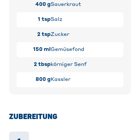
400
g
Sauerkraut
1
tsp
Salz
2
tsp
Zucker
150
ml
Gemüsefond
2
tbsp
körniger Senf
800
g
Kassler
ZUBEREITUNG