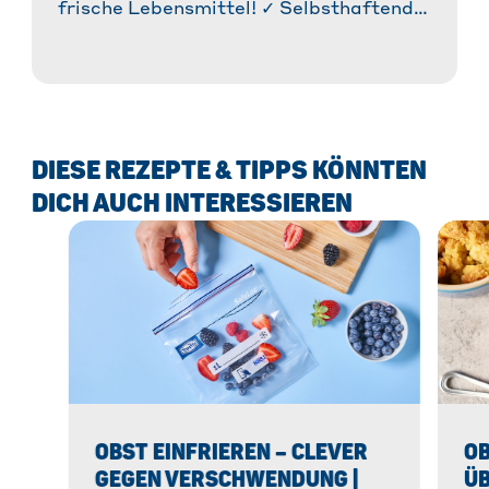
frische Lebensmittel! ✓ Selbsthaftend &
®
anschmiegsam ✓ Easy-Cut-System
für
einfaches Abreißen » Jetzt entdecken!
DIESE REZEPTE & TIPPS KÖNNTEN
DICH AUCH INTERESSIEREN
OBST EINFRIEREN – CLEVER
OB
GEGEN VERSCHWENDUNG |
ÜB