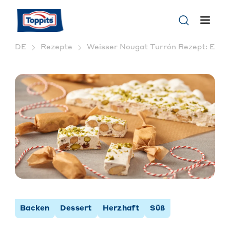
DE
Rezepte
Weisser Nougat Turrón Rezept: Einfac
Backen
Dessert
Herzhaft
Süß