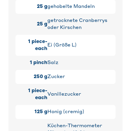
25
g
gehobelte Mandeln
getrocknete Cranberrys
25
g
oder Kirschen
1
piece-
Ei (Größe L)
each
1
pinch
Salz
250
g
Zucker
1
piece-
Vanillezucker
each
125
g
Honig (cremig)
Küchen-Thermometer