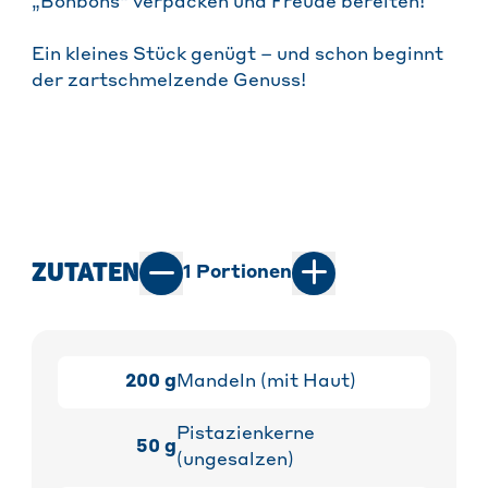
„Bonbons“ verpacken und Freude bereiten!
Ein kleines Stück genügt – und schon beginnt
der zartschmelzende Genuss!
ZUTATEN
1
Portionen
200
g
Mandeln (mit Haut)
Pistazienkerne
50
g
(ungesalzen)