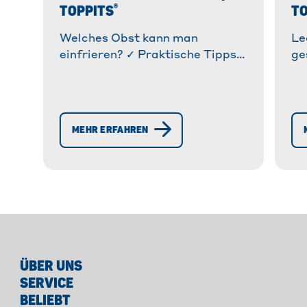
®
TOPPITS
TO
Welches Obst kann man
Le
einfrieren? ✓ Praktische Tipps
ge
zum Einfrieren von Obst &
mi
Gemüse. ✓ Vermeide
je
Lebensmittelverschwendung! »
fü
Jetzt richtig einfrieren!
er
MEHR ERFAHREN
ÜBER UNS
SERVICE
BELIEBT