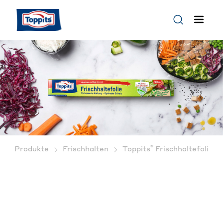
®
Produkte
Frischhalten
Toppits
Frischhaltefolie