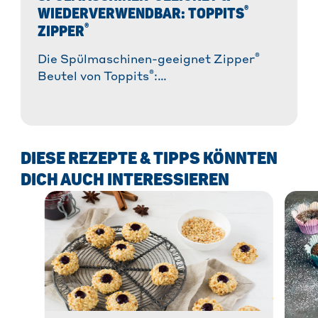
®
WIEDERVERWENDBAR: TOPPITS
®
ZIPPER
®
Die Spülmaschinen-geeignet Zipper
®
Beutel von Toppits
:
Wiederverwendbares Allround-Talent in
der Küche und im Alltag. Vielseitig,
reißfest, dicht & nachhaltig!
DIESE REZEPTE & TIPPS KÖNNTEN
DICH AUCH INTERESSIEREN