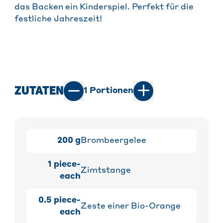
das Backen ein Kinderspiel. Perfekt für die
festliche Jahreszeit!
ZUTATEN
1
Portionen
200
g
Brombeergelee
1
piece-
Zimtstange
each
0.5
piece-
Zeste einer Bio-Orange
each