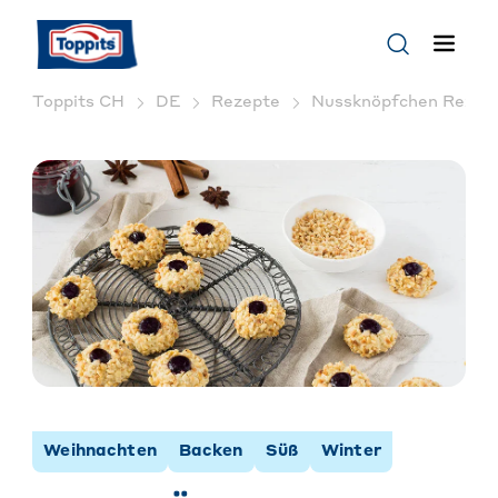
Toppits CH
DE
Rezepte
Nussknöpfchen Rezept:
Weihnachten
Backen
Süß
Winter