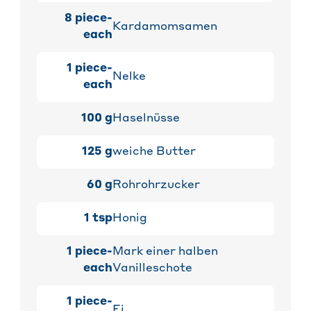
8
piece-
Kardamomsamen
each
1
piece-
Nelke
each
100
g
Haselnüsse
125
g
weiche Butter
60
g
Rohrohrzucker
1
tsp
Honig
1
piece-
Mark einer halben
each
Vanilleschote
1
piece-
Ei