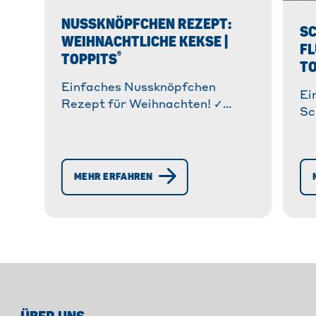
NUSSKNÖPFCHEN REZEPT:
S
WEIHNACHTLICHE KEKSE |
FL
®
TOPPITS
TO
Einfaches Nussknöpfchen
Ei
Rezept für Weihnachten! ✓
Sc
®
Schnell zubereitet mit Toppits
fl
Backpapier. ✓ Köstliche, kleine
zu
Leckerbissen zum selber
le
backen. » Mehr!
MEHR ERFAHREN
ba